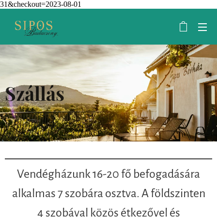
31&checkout=2023-08-01
Szállás
Vendégházunk 16-20 fő befogadására
alkalmas 7 szobára osztva. A földszinten
4 szobával közös étkezővel és