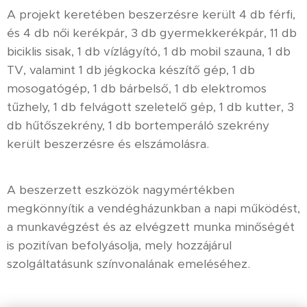
A projekt keretében beszerzésre került 4 db férfi,
és 4 db női kerékpár, 3 db gyermekkerékpár, 11 db
biciklis sisak, 1 db vízlágyító, 1 db mobil szauna, 1 db
TV, valamint 1 db jégkocka készítő gép, 1 db
mosogatógép, 1 db bárbelső, 1 db elektromos
tűzhely, 1 db felvágott szeletelő gép, 1 db kutter, 3
db hűtőszekrény, 1 db bortemperáló szekrény
került beszerzésre és elszámolásra.
A beszerzett eszközök nagymértékben
megkönnyítik a vendégházunkban a napi működést,
a munkavégzést és az elvégzett munka minőségét
is pozitívan befolyásolja, mely hozzájárul
szolgáltatásunk színvonalának emeléséhez.