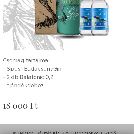
Csomag tartalma:
- Sipos- BadacsonyGin
- 2 db Balatonic 0,2l
- ajándékdoboz
18 000
Ft
© Balatoni Délután Kft. 8257 Badacsonyörs, Szőlő u.