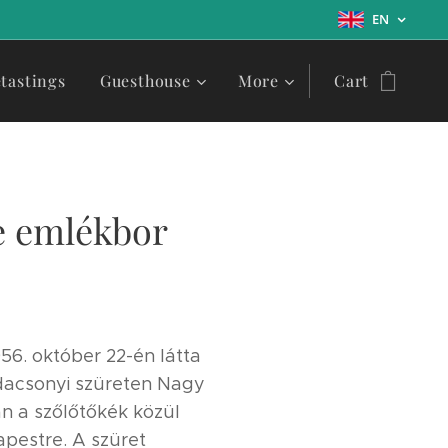
EN
tastings
Guesthouse
More
Cart
e emlékbor
6. október 22-én látta
acsonyi szüreten Nagy
án a szőlőtőkék közül
apestre. A szüret