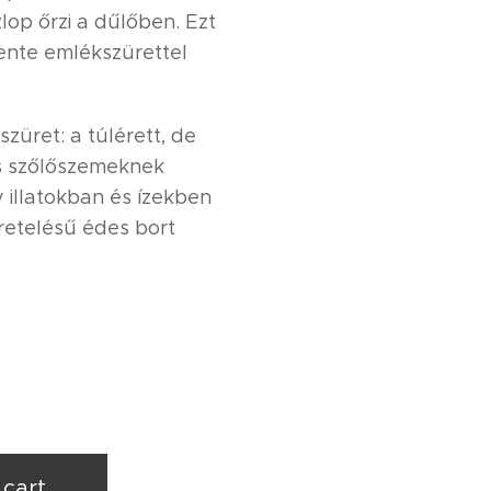
lop őrzi a dűlőben. Ezt
ente emlékszürettel
szüret: a túlérett, de
s szőlőszemeknek
illatokban és ízekben
retelésű édes bort
 cart