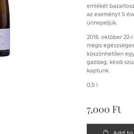
emlékét bazaltosz
az eseményt 5 év
ünnepeljük.
2016. október 22-i 
mégis egészsége
köszönhetően egy 
gazdag, késői szü
kaptunk.
0,5 l
7,000
Ft
Add to