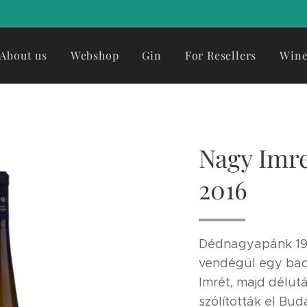
About us
Webshop
Gin
For Resellers
Wine
Nagy Imr
2016
Dédnagyapánk 195
vendégül egy bad
Imrét, majd délut
szólították el Bud