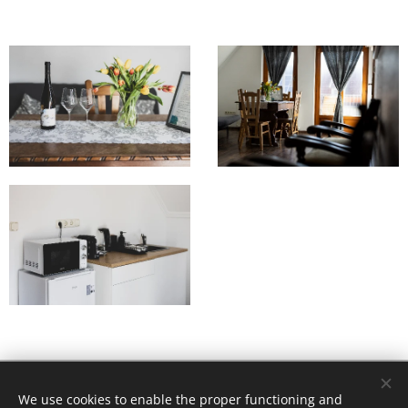
© Balatoni Délután Kft. 8257 Badacsonyörs, Szőlő u.
We use cookies to enable the proper functioning and