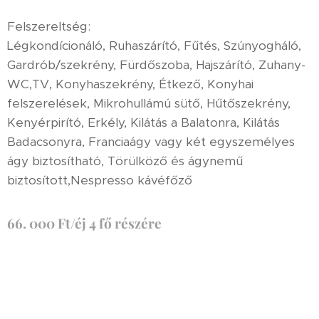
Felszereltség:
Légkondícionáló, Ruhaszárító, Fűtés, Szúnyogháló,
Gardrób/szekrény, Fürdőszoba, Hajszárító, Zuhany-
WC,TV, Konyhaszekrény, Étkező, Konyhai
felszerelések, Mikrohullámú sütő, Hűtőszekrény,
Kenyérpirító, Erkély, Kilátás a Balatonra, Kilátás
Badacsonyra, Franciaágy vagy két egyszemélyes
ágy biztosítható, Törülköző és ágynemű
biztosított,Nespresso kávéfőző
66. 000 Ft/éj 4 fő részére